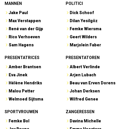
MANNEN
POLITICI
Jake Paul
Dick Schoof
Max Verstappen
Dilan Yesilgöz
René van der Gijp
Femke Wiersma
Rico Verhoeven
Geert Wilders
Sam Hagens
Marjolein Faber
PRESENTATRICES
PRESENTATOREN
Amber Brantsen
Albert Verlinde
Eva Jinek
Arjen Lubach
Hélène Hendriks
Beau van Erven Dorens
Malou Petter
Johan Derksen
Welmoed Sijtsma
Wilfred Genee
SPORTVROUWEN
ZANGERESSEN
Femke Bol
Davina Michelle