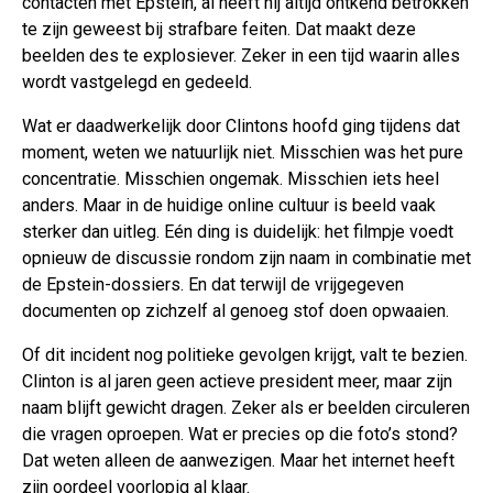
contacten met Epstein, al heeft hij altijd ontkend betrokken
te zijn geweest bij strafbare feiten. Dat maakt deze
beelden des te explosiever. Zeker in een tijd waarin alles
wordt vastgelegd en gedeeld.
Wat er daadwerkelijk door Clintons hoofd ging tijdens dat
moment, weten we natuurlijk niet. Misschien was het pure
concentratie. Misschien ongemak. Misschien iets heel
anders. Maar in de huidige online cultuur is beeld vaak
sterker dan uitleg. Eén ding is duidelijk: het filmpje voedt
opnieuw de discussie rondom zijn naam in combinatie met
de Epstein-dossiers. En dat terwijl de vrijgegeven
documenten op zichzelf al genoeg stof doen opwaaien.
Of dit incident nog politieke gevolgen krijgt, valt te bezien.
Clinton is al jaren geen actieve president meer, maar zijn
naam blijft gewicht dragen. Zeker als er beelden circuleren
die vragen oproepen. Wat er precies op die foto’s stond?
Dat weten alleen de aanwezigen. Maar het internet heeft
zijn oordeel voorlopig al klaar.