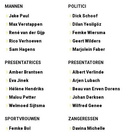
MANNEN
POLITICI
Jake Paul
Dick Schoof
Max Verstappen
Dilan Yesilgöz
René van der Gijp
Femke Wiersma
Rico Verhoeven
Geert Wilders
Sam Hagens
Marjolein Faber
PRESENTATRICES
PRESENTATOREN
Amber Brantsen
Albert Verlinde
Eva Jinek
Arjen Lubach
Hélène Hendriks
Beau van Erven Dorens
Malou Petter
Johan Derksen
Welmoed Sijtsma
Wilfred Genee
SPORTVROUWEN
ZANGERESSEN
Femke Bol
Davina Michelle