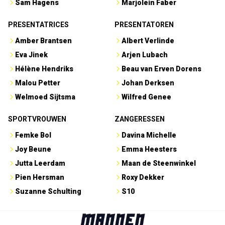
Sam Hagens
Marjolein Faber
PRESENTATRICES
PRESENTATOREN
Amber Brantsen
Albert Verlinde
Eva Jinek
Arjen Lubach
Hélène Hendriks
Beau van Erven Dorens
Malou Petter
Johan Derksen
Welmoed Sijtsma
Wilfred Genee
SPORTVROUWEN
ZANGERESSEN
Femke Bol
Davina Michelle
Joy Beune
Emma Heesters
Jutta Leerdam
Maan de Steenwinkel
Pien Hersman
Roxy Dekker
Suzanne Schulting
S10