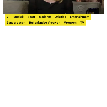
VI
Muziek
Sport
Madonna
Atletiek
Entertainment
Zangeressen
Buitenlandse Vrouwen
Vrouwen
TV