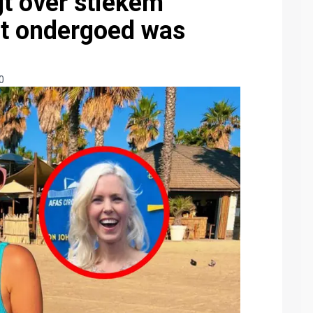
gt over stiekem
rt ondergoed was
0