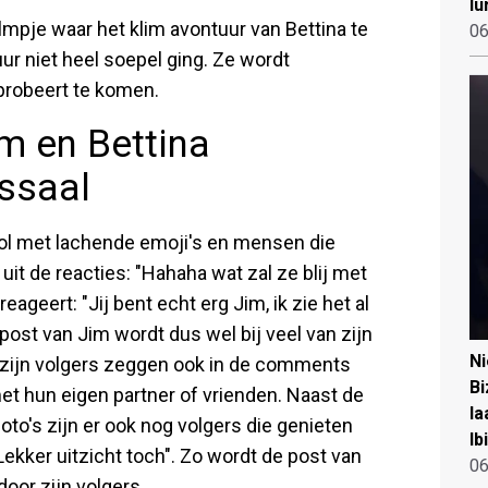
lu
lmpje waar het klim avontuur van Bettina te
06
uur niet heel soepel ging. Ze wordt
 probeert te komen.
m en Bettina
ssaal
 vol met lachende emoji's en mensen die
it de reacties: "Hahaha wat zal ze blij met
eageert: "Jij bent echt erg Jim, ik zie het al
post van Jim wordt dus wel bij veel van zijn
N
m zijn volgers zeggen ook in de comments
Bi
et hun eigen partner of vrienden. Naast de
la
to's zijn er ook nog volgers die genieten
Ib
Lekker uitzicht toch". Zo wordt de post van
06
or zijn volgers.