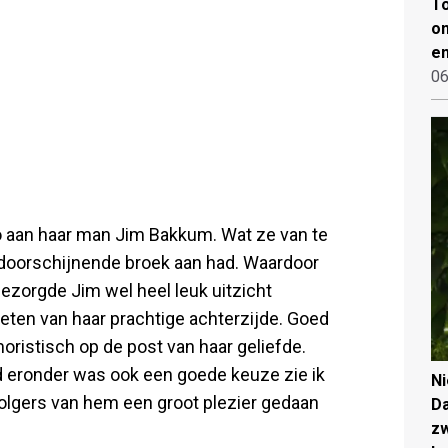
To
on
en
06
o aan haar man Jim Bakkum. Wat ze van te
 doorschijnende broek aan had. Waardoor
ezorgde Jim wel heel leuk uitzicht
eten van haar prachtige achterzijde. Goed
moristisch op de post van haar geliefde.
ed eronder was ook een goede keuze zie ik
N
volgers van hem een groot plezier gedaan
Da
zw