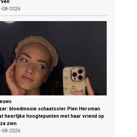
rven
-08-2026
ieuws
zar: bloedmooie schaatsster Pien Hersman
at heerlijke hoogtepunten met haar vriend op
iza zien
-08-2026