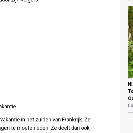
N
To
Oo
06
akantie
akantie in het zuiden van Frankrijk. Ze
ingen te moeten doen. Ze deelt dan ook