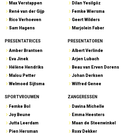
Max Verstappen
Dilan Yesilgöz
René van der Gijp
Femke Wiersma
Rico Verhoeven
Geert Wilders
Sam Hagens
Marjolein Faber
PRESENTATRICES
PRESENTATOREN
Amber Brantsen
Albert Verlinde
Eva Jinek
Arjen Lubach
Hélène Hendriks
Beau van Erven Dorens
Malou Petter
Johan Derksen
Welmoed Sijtsma
Wilfred Genee
SPORTVROUWEN
ZANGERESSEN
Femke Bol
Davina Michelle
Joy Beune
Emma Heesters
Jutta Leerdam
Maan de Steenwinkel
Pien Hersman
Roxy Dekker