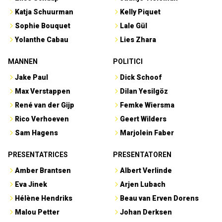
Katja Schuurman
Kelly Piquet
Sophie Bouquet
Lale Gül
Yolanthe Cabau
Lies Zhara
MANNEN
POLITICI
Jake Paul
Dick Schoof
Max Verstappen
Dilan Yesilgöz
René van der Gijp
Femke Wiersma
Rico Verhoeven
Geert Wilders
Sam Hagens
Marjolein Faber
PRESENTATRICES
PRESENTATOREN
Amber Brantsen
Albert Verlinde
Eva Jinek
Arjen Lubach
Hélène Hendriks
Beau van Erven Dorens
Malou Petter
Johan Derksen