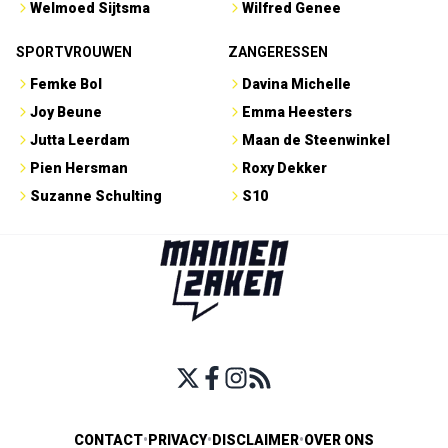
Welmoed Sijtsma
Wilfred Genee
SPORTVROUWEN
ZANGERESSEN
Femke Bol
Davina Michelle
Joy Beune
Emma Heesters
Jutta Leerdam
Maan de Steenwinkel
Pien Hersman
Roxy Dekker
Suzanne Schulting
S10
CONTACT
•
PRIVACY
•
DISCLAIMER
•
OVER ONS