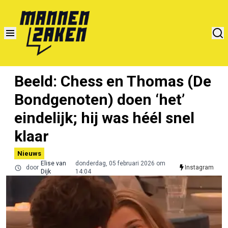
Beeld: Chess en Thomas (De
Bondgenoten) doen ‘het’
eindelijk; hij was héél snel
klaar
Nieuws
Elise van
donderdag, 05 februari 2026 om
door
Instagram
Dijk
14:04