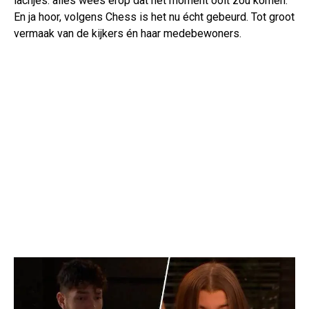
lachjes: alles wees erop dat het moment ooit zou komen.
En ja hoor, volgens Chess is het nu écht gebeurd. Tot groot
vermaak van de kijkers én haar medebewoners.