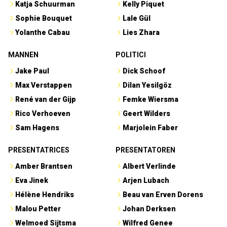
Katja Schuurman
Kelly Piquet
Sophie Bouquet
Lale Gül
Yolanthe Cabau
Lies Zhara
MANNEN
POLITICI
Jake Paul
Dick Schoof
Max Verstappen
Dilan Yesilgöz
René van der Gijp
Femke Wiersma
Rico Verhoeven
Geert Wilders
Sam Hagens
Marjolein Faber
PRESENTATRICES
PRESENTATOREN
Amber Brantsen
Albert Verlinde
Eva Jinek
Arjen Lubach
Hélène Hendriks
Beau van Erven Dorens
Malou Petter
Johan Derksen
Welmoed Sijtsma
Wilfred Genee