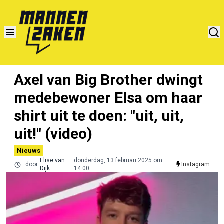
Axel van Big Brother dwingt
medebewoner Elsa om haar
shirt uit te doen: "uit, uit,
uit!" (video)
Nieuws
Elise van
donderdag, 13 februari 2025 om
door
Instagram
Dijk
14:00