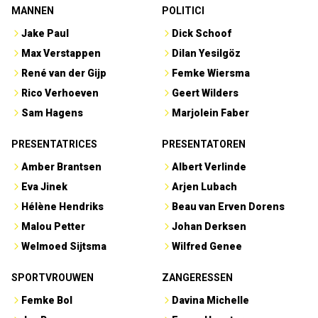
MANNEN
POLITICI
Jake Paul
Dick Schoof
Max Verstappen
Dilan Yesilgöz
René van der Gijp
Femke Wiersma
Rico Verhoeven
Geert Wilders
Sam Hagens
Marjolein Faber
PRESENTATRICES
PRESENTATOREN
Amber Brantsen
Albert Verlinde
Eva Jinek
Arjen Lubach
Hélène Hendriks
Beau van Erven Dorens
Malou Petter
Johan Derksen
Welmoed Sijtsma
Wilfred Genee
SPORTVROUWEN
ZANGERESSEN
Femke Bol
Davina Michelle