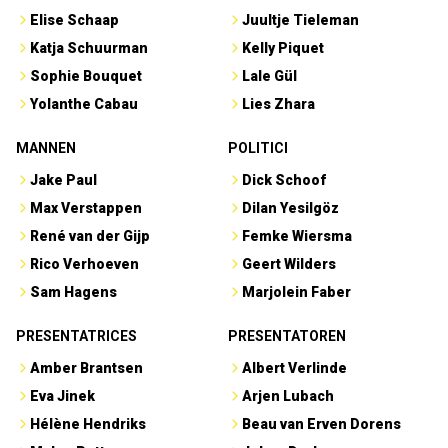
Elise Schaap
Juultje Tieleman
Katja Schuurman
Kelly Piquet
Sophie Bouquet
Lale Gül
Yolanthe Cabau
Lies Zhara
MANNEN
POLITICI
Jake Paul
Dick Schoof
Max Verstappen
Dilan Yesilgöz
René van der Gijp
Femke Wiersma
Rico Verhoeven
Geert Wilders
Sam Hagens
Marjolein Faber
PRESENTATRICES
PRESENTATOREN
Amber Brantsen
Albert Verlinde
Eva Jinek
Arjen Lubach
Hélène Hendriks
Beau van Erven Dorens