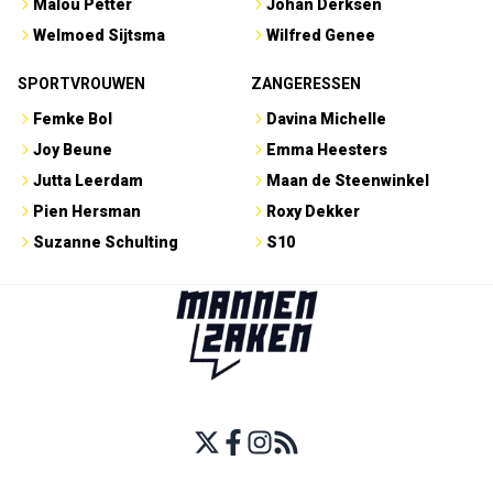
Malou Petter
Johan Derksen
Welmoed Sijtsma
Wilfred Genee
SPORTVROUWEN
ZANGERESSEN
Femke Bol
Davina Michelle
Joy Beune
Emma Heesters
Jutta Leerdam
Maan de Steenwinkel
Pien Hersman
Roxy Dekker
Suzanne Schulting
S10