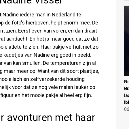
 Nadine Visser
t Nadine iedere man in Nederland te
 op de foto's hierboven, helpt enorm mee. De
nt zien. Eerst even van voren, en dan draait
at aandacht. En het is maar goed dat ze dat
ie atlete te zien. Haar pakje verhult niet zo
ie kadetjes van Nadine erg goed in beeld.
ar van kan smullen. De temperaturen zijn al
 maar meer op. Want van dit soort plaatjes,
mooie lach en zelfverzekerde houding
N
melijk voor dat ze nog vele malen leuker op
Bi
 figuur en het mooie pakje al heel erg fijn.
la
Ib
06
ar avonturen met haar