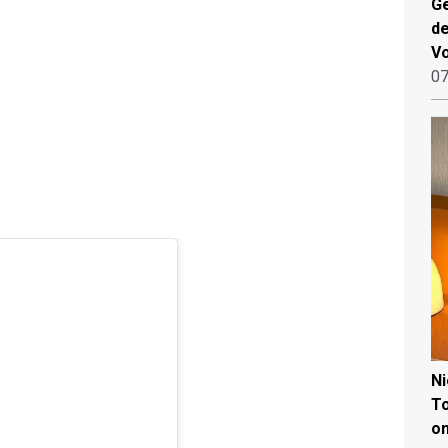
Ge
de
V
07
N
To
on