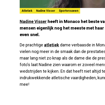
Atletiek
Nadine Visser
Sportvrouwen
Nadine Visser
heeft in Monaco het beste va
mensen eigenlijk nog het meeste met haar 
even snel.
De prachtige
atletiek
dame verbaasde in Monac
vielen nog meer in de smaak dan de prestaties
maar lang niet zo knap als de dame die de pre
foto's laat Nadine zien waarom er zoveel mens
wedstrijden te kijken. En dat heeft niet altij
indrukwekkende atletische vaardigheden, kunn
mee!