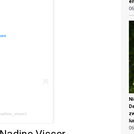
en
06
ken
N
Da
zw
nadine_visser)
lu
06