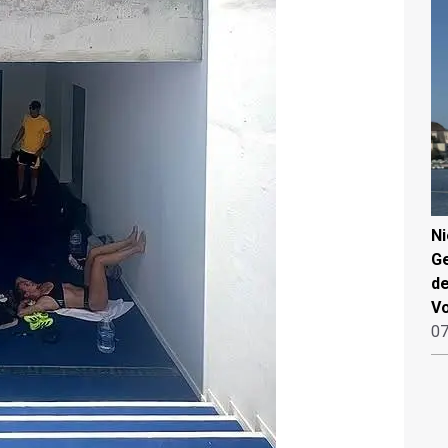
N
Ge
de
V
07