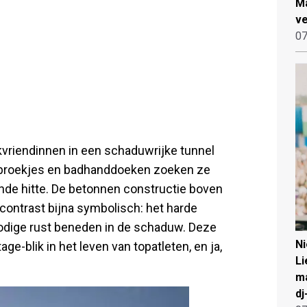
Ma
ve
07
kvriendinnen in een schaduwrijke tunnel
te broekjes en badhanddoeken zoeken ze
ende hitte. De betonnen constructie boven
contrast bijna symbolisch: het harde
odige rust beneden in de schaduw. Deze
N
e-blik in het leven van topatleten, en ja,
Li
ma
dj