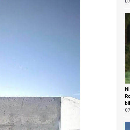
07
N
Ro
bi
07