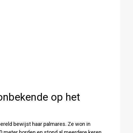
 onbekende op het
wereld bewijst haar palmares. Ze won in
60 meter horden en stond al meerdere keren