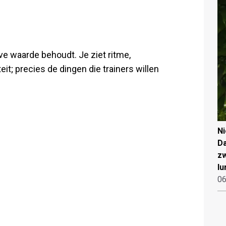
ve waarde behoudt. Je ziet ritme,
t; precies de dingen die trainers willen
N
Da
zw
lu
06