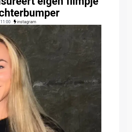
nsureert eigen filmpje
achterbumper
 11:00
instagram