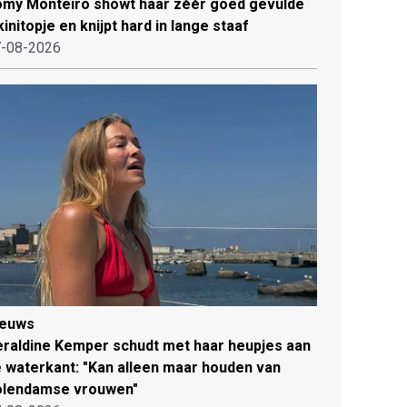
my Monteiro showt haar zéér goed gevulde
kinitopje en knijpt hard in lange staaf
-08-2026
ieuws
raldine Kemper schudt met haar heupjes aan
 waterkant: "Kan alleen maar houden van
olendamse vrouwen"