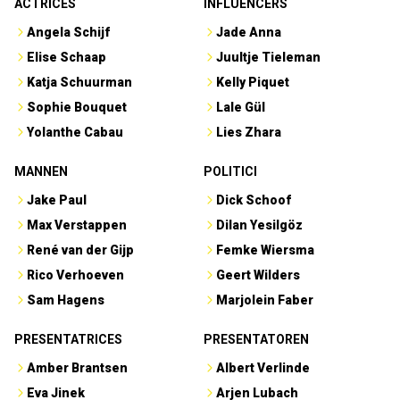
ACTRICES
INFLUENCERS
Angela Schijf
Jade Anna
Elise Schaap
Juultje Tieleman
Katja Schuurman
Kelly Piquet
Sophie Bouquet
Lale Gül
Yolanthe Cabau
Lies Zhara
MANNEN
POLITICI
Jake Paul
Dick Schoof
Max Verstappen
Dilan Yesilgöz
René van der Gijp
Femke Wiersma
Rico Verhoeven
Geert Wilders
Sam Hagens
Marjolein Faber
PRESENTATRICES
PRESENTATOREN
Amber Brantsen
Albert Verlinde
Eva Jinek
Arjen Lubach