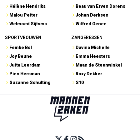
Hélène Hendriks
Beau van Erven Dorens
Malou Petter
Johan Derksen
Welmoed Sijtsma
Wilfred Genee
SPORTVROUWEN
ZANGERESSEN
Femke Bol
Davina Michelle
Joy Beune
Emma Heesters
Jutta Leerdam
Maan de Steenwinkel
Pien Hersman
Roxy Dekker
Suzanne Schulting
S10