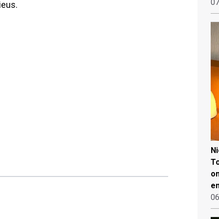
07
ieus.
N
To
on
en
06