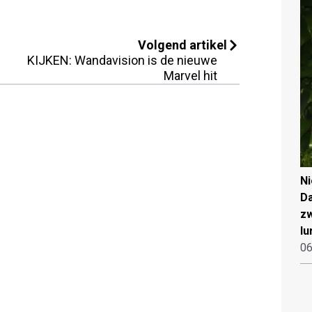
Volgend artikel
KIJKEN: Wandavision is de nieuwe
Marvel hit
N
Da
zw
lu
06