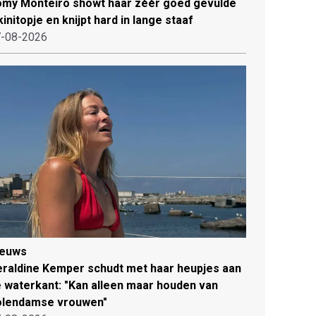
my Monteiro showt haar zéér goed gevulde
kinitopje en knijpt hard in lange staaf
-08-2026
ieuws
raldine Kemper schudt met haar heupjes aan
 waterkant: "Kan alleen maar houden van
olendamse vrouwen"