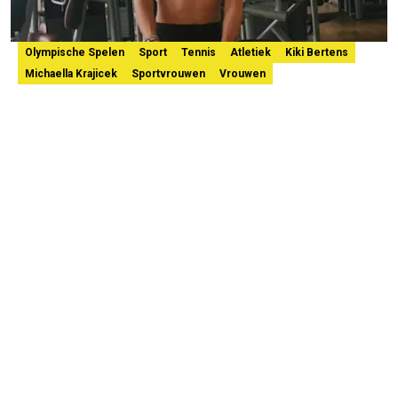
Olympische Spelen
Sport
Tennis
Atletiek
Kiki Bertens
Michaella Krajicek
Sportvrouwen
Vrouwen