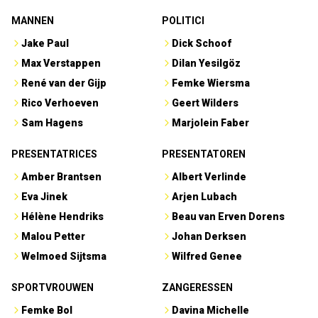
MANNEN
POLITICI
Jake Paul
Dick Schoof
Max Verstappen
Dilan Yesilgöz
René van der Gijp
Femke Wiersma
Rico Verhoeven
Geert Wilders
Sam Hagens
Marjolein Faber
PRESENTATRICES
PRESENTATOREN
Amber Brantsen
Albert Verlinde
Eva Jinek
Arjen Lubach
Hélène Hendriks
Beau van Erven Dorens
Malou Petter
Johan Derksen
Welmoed Sijtsma
Wilfred Genee
SPORTVROUWEN
ZANGERESSEN
Femke Bol
Davina Michelle