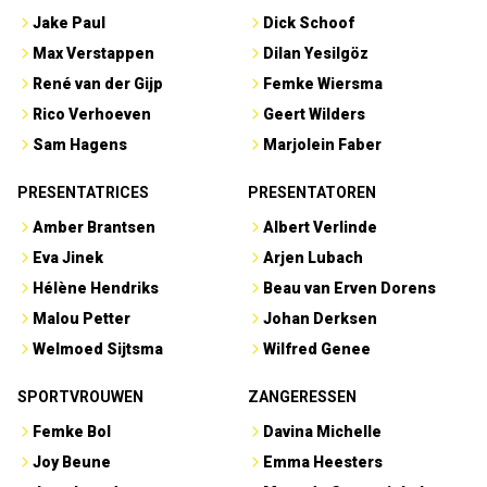
Jake Paul
Dick Schoof
Max Verstappen
Dilan Yesilgöz
René van der Gijp
Femke Wiersma
Rico Verhoeven
Geert Wilders
Sam Hagens
Marjolein Faber
PRESENTATRICES
PRESENTATOREN
Amber Brantsen
Albert Verlinde
Eva Jinek
Arjen Lubach
Hélène Hendriks
Beau van Erven Dorens
Malou Petter
Johan Derksen
Welmoed Sijtsma
Wilfred Genee
SPORTVROUWEN
ZANGERESSEN
Femke Bol
Davina Michelle
Joy Beune
Emma Heesters