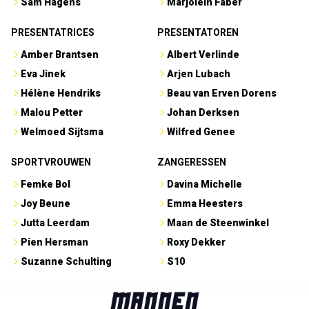
Sam Hagens
Marjolein Faber
PRESENTATRICES
PRESENTATOREN
Amber Brantsen
Albert Verlinde
Eva Jinek
Arjen Lubach
Hélène Hendriks
Beau van Erven Dorens
Malou Petter
Johan Derksen
Welmoed Sijtsma
Wilfred Genee
SPORTVROUWEN
ZANGERESSEN
Femke Bol
Davina Michelle
Joy Beune
Emma Heesters
Jutta Leerdam
Maan de Steenwinkel
Pien Hersman
Roxy Dekker
Suzanne Schulting
S10