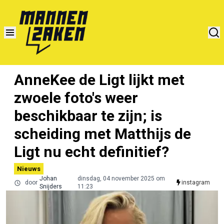
AnneKee de Ligt lijkt met
zwoele foto's weer
beschikbaar te zijn; is
scheiding met Matthijs de
Ligt nu echt definitief?
Nieuws
Johan
dinsdag, 04 november 2025 om
door
instagram
Snijders
11:23