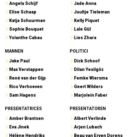
Angela Schijf
Jade Anna
Elise Schaap
Juultje Tieleman
Katja Schuurman
Kelly Piquet
Sophie Bouquet
Lale Gül
Yolanthe Cabau
Lies Zhara
MANNEN
POLITICI
Jake Paul
Dick Schoof
Max Verstappen
Dilan Yesilgöz
René van der Gijp
Femke Wiersma
Rico Verhoeven
Geert Wilders
Sam Hagens
Marjolein Faber
PRESENTATRICES
PRESENTATOREN
Amber Brantsen
Albert Verlinde
Eva Jinek
Arjen Lubach
Hélène Hendriks
Beau van Erven Dorens