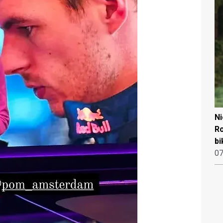
N
Ro
bi
07