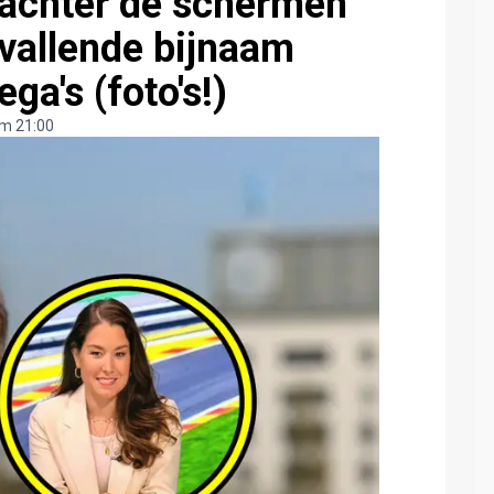
 achter de schermen
pvallende bijnaam
ga's (foto's!)
m 21:00