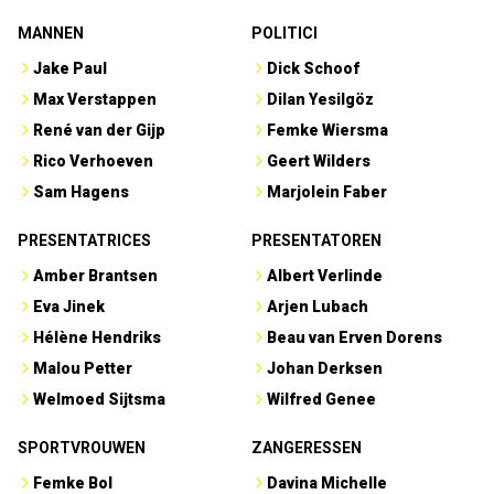
MANNEN
POLITICI
Jake Paul
Dick Schoof
Max Verstappen
Dilan Yesilgöz
René van der Gijp
Femke Wiersma
Rico Verhoeven
Geert Wilders
Sam Hagens
Marjolein Faber
PRESENTATRICES
PRESENTATOREN
Amber Brantsen
Albert Verlinde
Eva Jinek
Arjen Lubach
Hélène Hendriks
Beau van Erven Dorens
Malou Petter
Johan Derksen
Welmoed Sijtsma
Wilfred Genee
SPORTVROUWEN
ZANGERESSEN
Femke Bol
Davina Michelle