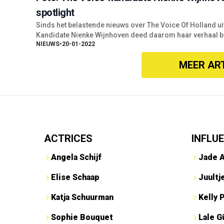
spotlight
Sinds het belastende nieuws over The Voice Of Holland u
Kandidate Nienke Wijnhoven deed daarom haar verhaal bi
NIEUWS
•
20-01-2022
MEER AR
ACTRICES
INFLU
Angela Schijf
Jade 
Elise Schaap
Juultj
Katja Schuurman
Kelly 
Sophie Bouquet
Lale G