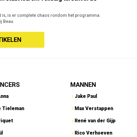
it is, is er complete chaos rondom het programma.
j Beau.
TIKELEN
ENCERS
MANNEN
Anna
Jake Paul
e Tieleman
Max Verstappen
Piquet
René van der Gijp
ül
Rico Verhoeven