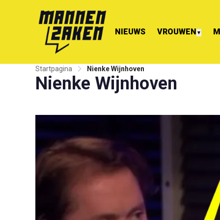
NIEUWS
VROUWEN
M
▼
Startpagina
Nienke Wijnhoven
Nienke Wijnhoven