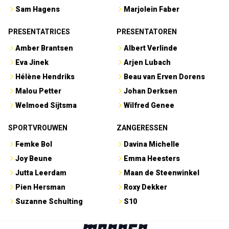
Sam Hagens
Marjolein Faber
PRESENTATRICES
PRESENTATOREN
Amber Brantsen
Albert Verlinde
Eva Jinek
Arjen Lubach
Hélène Hendriks
Beau van Erven Dorens
Malou Petter
Johan Derksen
Welmoed Sijtsma
Wilfred Genee
SPORTVROUWEN
ZANGERESSEN
Femke Bol
Davina Michelle
Joy Beune
Emma Heesters
Jutta Leerdam
Maan de Steenwinkel
Pien Hersman
Roxy Dekker
Suzanne Schulting
S10