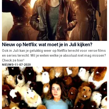
Nieuw op Netflix: wat moet je in Juli kijken?
Ook in Juli kan je gelukkig weer op Netflix terecht voor verse films
en series terecht. Wil je weten welke je absoluut niet mag missen?
Check ze hier!
NIEUWS
•
11-07-2020