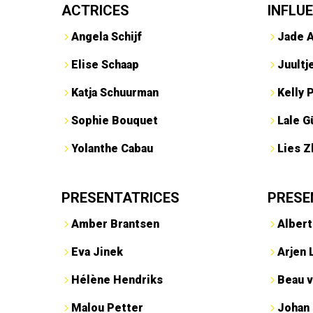
ACTRICES
INFLU
Angela Schijf
Jade 
Elise Schaap
Juultj
Katja Schuurman
Kelly 
Sophie Bouquet
Lale G
Yolanthe Cabau
Lies Z
PRESENTATRICES
PRESE
Amber Brantsen
Albert
Eva Jinek
Arjen 
Hélène Hendriks
Beau v
Malou Petter
Johan