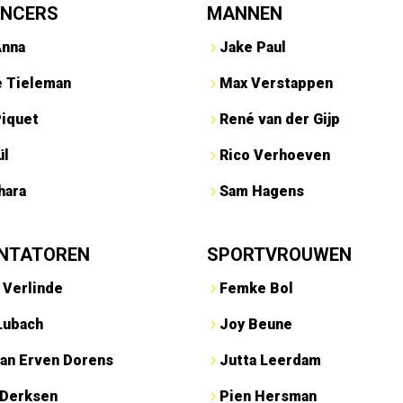
ENCERS
MANNEN
Anna
Jake Paul
e Tieleman
Max Verstappen
Piquet
René van der Gijp
ül
Rico Verhoeven
hara
Sam Hagens
NTATOREN
SPORTVROUWEN
 Verlinde
Femke Bol
Lubach
Joy Beune
an Erven Dorens
Jutta Leerdam
 Derksen
Pien Hersman