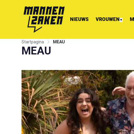
NIEUWS
VROUWEN
M
▼
Startpagina
MEAU
MEAU