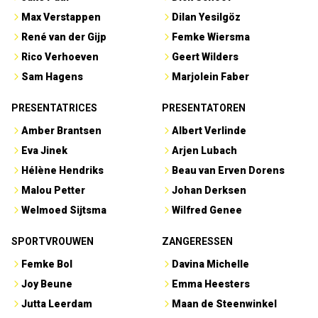
Max Verstappen
Dilan Yesilgöz
René van der Gijp
Femke Wiersma
Rico Verhoeven
Geert Wilders
Sam Hagens
Marjolein Faber
PRESENTATRICES
PRESENTATOREN
Amber Brantsen
Albert Verlinde
Eva Jinek
Arjen Lubach
Hélène Hendriks
Beau van Erven Dorens
Malou Petter
Johan Derksen
Welmoed Sijtsma
Wilfred Genee
SPORTVROUWEN
ZANGERESSEN
Femke Bol
Davina Michelle
Joy Beune
Emma Heesters
Jutta Leerdam
Maan de Steenwinkel