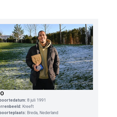
IO
boortedatum:
8 juli 1991
errenbeeld:
Kreeft
boorteplaats:
Breda, Nederland