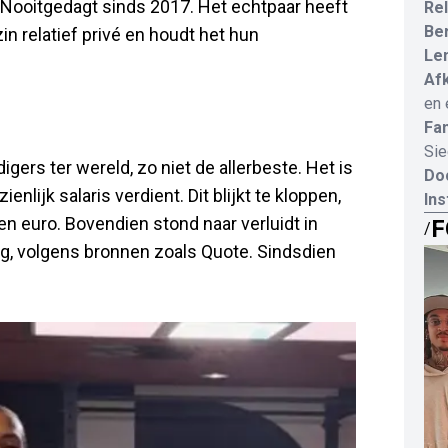
 Nooitgedagt sinds 2017. Het echtpaar heeft
Rel
Be
in relatief privé en houdt het hun
Le
Af
en 
Fam
Sie
igers ter wereld, zo niet de allerbeste. Het is
Do
nlijk salaris verdient. Dit blijkt te kloppen,
In
oen euro. Bovendien stond naar verluidt in
F
/
ng, volgens bronnen zoals Quote. Sindsdien