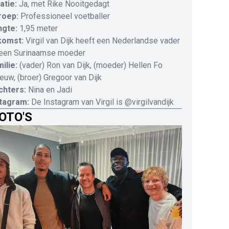
atie:
Ja, met Rike Nooitgedagt
roep:
Professioneel voetballer
ngte:
1,95 meter
komst:
Virgil van Dijk heeft een Nederlandse vader
een Surinaamse moeder
ilie:
(vader) Ron van Dijk, (moeder) Hellen Fo
euw, (broer) Gregoor van Dijk
chters:
Nina en Jadi
stagram:
De Instagram van Virgil is @virgilvandijk
OTO'S