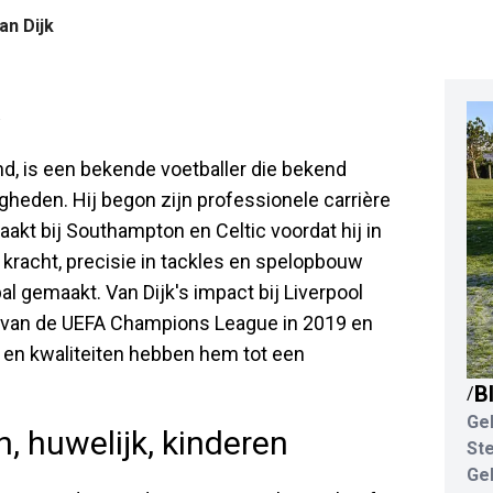
Van Dijk
land, is een bekende voetballer die bekend
gheden. Hij begon zijn professionele carrière
akt bij Southampton en Celtic voordat hij in
, kracht, precisie in tackles en spelopbouw
al gemaakt. Van Dijk's impact bij Liverpool
n van de UEFA Champions League in 2019 en
d en kwaliteiten hebben hem tot een
B
/
Ge
in, huwelijk, kinderen
St
Ge