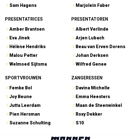
Sam Hagens
Marjolein Faber
PRESENTATRICES
PRESENTATOREN
Amber Brantsen
Albert Verlinde
Eva Jinek
Arjen Lubach
Hélène Hendriks
Beau van Erven Dorens
Malou Petter
Johan Derksen
Welmoed Sijtsma
Wilfred Genee
SPORTVROUWEN
ZANGERESSEN
Femke Bol
Davina Michelle
Joy Beune
Emma Heesters
Jutta Leerdam
Maan de Steenwinkel
Pien Hersman
Roxy Dekker
Suzanne Schulting
S10