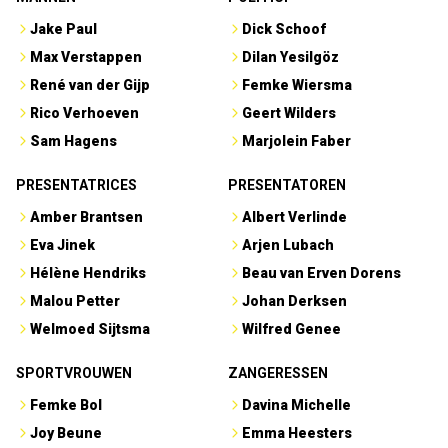
Jake Paul
Dick Schoof
Max Verstappen
Dilan Yesilgöz
René van der Gijp
Femke Wiersma
Rico Verhoeven
Geert Wilders
Sam Hagens
Marjolein Faber
PRESENTATRICES
PRESENTATOREN
Amber Brantsen
Albert Verlinde
Eva Jinek
Arjen Lubach
Hélène Hendriks
Beau van Erven Dorens
Malou Petter
Johan Derksen
Welmoed Sijtsma
Wilfred Genee
SPORTVROUWEN
ZANGERESSEN
Femke Bol
Davina Michelle
Joy Beune
Emma Heesters