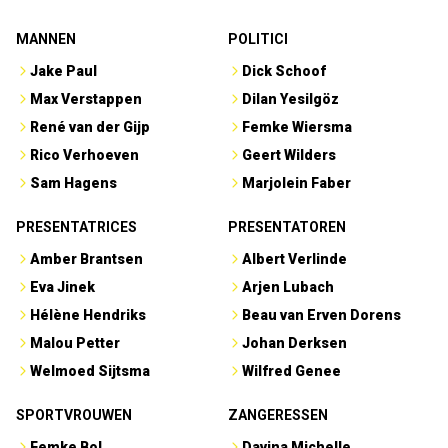
MANNEN
POLITICI
Jake Paul
Dick Schoof
Max Verstappen
Dilan Yesilgöz
René van der Gijp
Femke Wiersma
Rico Verhoeven
Geert Wilders
Sam Hagens
Marjolein Faber
PRESENTATRICES
PRESENTATOREN
Amber Brantsen
Albert Verlinde
Eva Jinek
Arjen Lubach
Hélène Hendriks
Beau van Erven Dorens
Malou Petter
Johan Derksen
Welmoed Sijtsma
Wilfred Genee
SPORTVROUWEN
ZANGERESSEN
Femke Bol
Davina Michelle