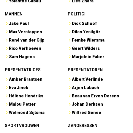
Yolanthe Cabau
Lies Zhara
MANNEN
POLITICI
Jake Paul
Dick Schoof
Max Verstappen
Dilan Yesilgöz
René van der Gijp
Femke Wiersma
Rico Verhoeven
Geert Wilders
Sam Hagens
Marjolein Faber
PRESENTATRICES
PRESENTATOREN
Amber Brantsen
Albert Verlinde
Eva Jinek
Arjen Lubach
Hélène Hendriks
Beau van Erven Dorens
Malou Petter
Johan Derksen
Welmoed Sijtsma
Wilfred Genee
SPORTVROUWEN
ZANGERESSEN