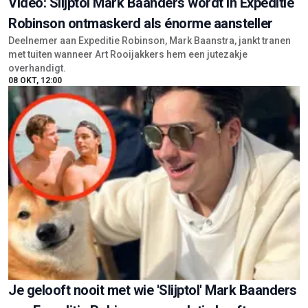
Video: Slijptol Mark Baanders wordt in Expeditie
Robinson ontmaskerd als énorme aansteller
Deelnemer aan Expeditie Robinson, Mark Baanstra, jankt tranen
met tuiten wanneer Art Rooijakkers hem een jutezakje
overhandigt.
08 OKT, 12:00
Je gelooft nooit met wie 'Slijptol' Mark Baanders