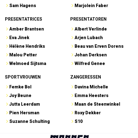
Sam Hagens
Marjolein Faber
PRESENTATRICES
PRESENTATOREN
Amber Brantsen
Albert Verlinde
Eva Jinek
Arjen Lubach
Hélène Hendriks
Beau van Erven Dorens
Malou Petter
Johan Derksen
Welmoed Sijtsma
Wilfred Genee
SPORTVROUWEN
ZANGERESSEN
Femke Bol
Davina Michelle
Joy Beune
Emma Heesters
Jutta Leerdam
Maan de Steenwinkel
Pien Hersman
Roxy Dekker
Suzanne Schulting
S10