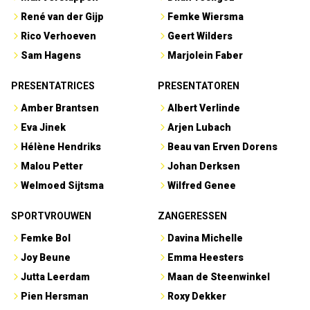
René van der Gijp
Femke Wiersma
Rico Verhoeven
Geert Wilders
Sam Hagens
Marjolein Faber
PRESENTATRICES
PRESENTATOREN
Amber Brantsen
Albert Verlinde
Eva Jinek
Arjen Lubach
Hélène Hendriks
Beau van Erven Dorens
Malou Petter
Johan Derksen
Welmoed Sijtsma
Wilfred Genee
SPORTVROUWEN
ZANGERESSEN
Femke Bol
Davina Michelle
Joy Beune
Emma Heesters
Jutta Leerdam
Maan de Steenwinkel
Pien Hersman
Roxy Dekker