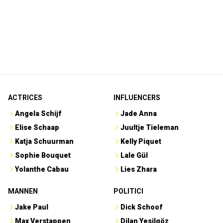
ACTRICES
INFLUENCERS
Angela Schijf
Jade Anna
Elise Schaap
Juultje Tieleman
Katja Schuurman
Kelly Piquet
Sophie Bouquet
Lale Gül
Yolanthe Cabau
Lies Zhara
MANNEN
POLITICI
Jake Paul
Dick Schoof
Max Verstappen
Dilan Yesilgöz