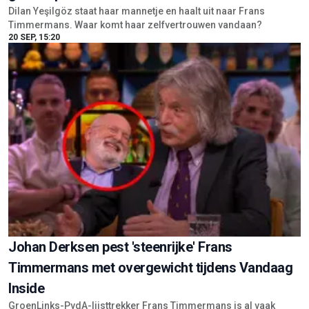
Dilan Yeşilgöz staat haar mannetje en haalt uit naar Frans
Timmermans. Waar komt haar zelfvertrouwen vandaan?
20 SEP, 15:20
Johan Derksen pest 'steenrijke' Frans
Timmermans met overgewicht tijdens Vandaag
Inside
GroenLinks-PvdA-lijsttrekker Frans Timmermans is al vaak