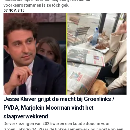
voorkeursstemmen is ze tóch gek...
07 NOV, 8:15
Jesse Klaver grijpt de macht bij Groenlinks /
PVDA; Marjolein Moorman vindt het
slaapverwekkend
De verkiezingen van 2025 waren een koude douche voor
GroenLinks/PvdA. Waar de linkse samenwerking hoopte op een