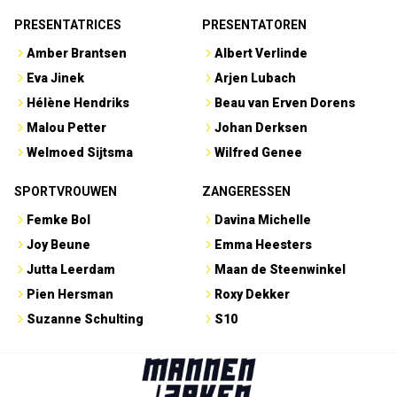
PRESENTATRICES
PRESENTATOREN
Amber Brantsen
Albert Verlinde
Eva Jinek
Arjen Lubach
Hélène Hendriks
Beau van Erven Dorens
Malou Petter
Johan Derksen
Welmoed Sijtsma
Wilfred Genee
SPORTVROUWEN
ZANGERESSEN
Femke Bol
Davina Michelle
Joy Beune
Emma Heesters
Jutta Leerdam
Maan de Steenwinkel
Pien Hersman
Roxy Dekker
Suzanne Schulting
S10