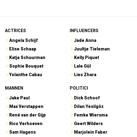
ACTRICES
INFLUENCERS
Angela Schijf
Jade Anna
Elise Schaap
Juultje Tieleman
Katja Schuurman
Kelly Piquet
Sophie Bouquet
Lale Gül
Yolanthe Cabau
Lies Zhara
MANNEN
POLITICI
Jake Paul
Dick Schoof
Max Verstappen
Dilan Yesilgöz
René van der Gijp
Femke Wiersma
Rico Verhoeven
Geert Wilders
Sam Hagens
Marjolein Faber