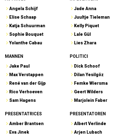
Angela Schijf
Jade Anna
Elise Schaap
Juultje Tieleman
Katja Schuurman
Kelly Piquet
Sophie Bouquet
Lale Gül
Yolanthe Cabau
Lies Zhara
MANNEN
POLITICI
Jake Paul
Dick Schoof
Max Verstappen
Dilan Yesilgöz
René van der Gijp
Femke Wiersma
Rico Verhoeven
Geert Wilders
Sam Hagens
Marjolein Faber
PRESENTATRICES
PRESENTATOREN
Amber Brantsen
Albert Verlinde
Eva Jinek
Arjen Lubach