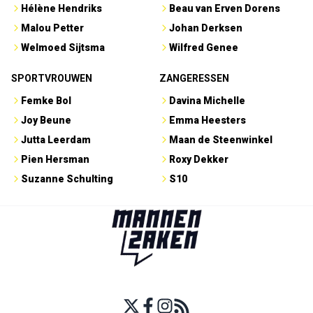
Hélène Hendriks
Beau van Erven Dorens
Malou Petter
Johan Derksen
Welmoed Sijtsma
Wilfred Genee
SPORTVROUWEN
ZANGERESSEN
Femke Bol
Davina Michelle
Joy Beune
Emma Heesters
Jutta Leerdam
Maan de Steenwinkel
Pien Hersman
Roxy Dekker
Suzanne Schulting
S10