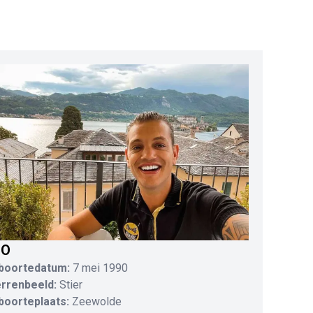
IO
boortedatum:
7 mei 1990
errenbeeld:
Stier
boorteplaats:
Zeewolde