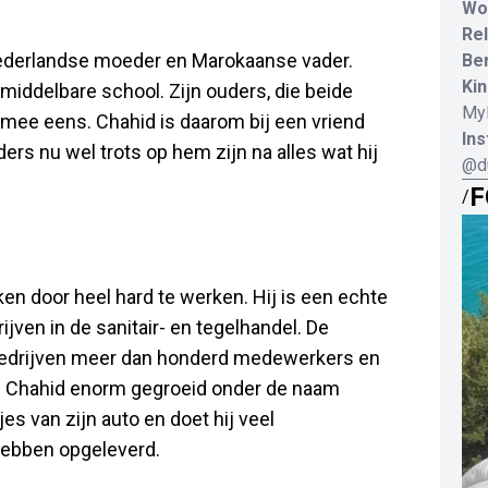
Wo
Rel
Nederlandse moeder en Marokaanse vader.
Be
Kin
e middelbare school. Zijn ouders, die beide
Myl
t mee eens. Chahid is daarom bij een vriend
In
ers nu wel trots op hem zijn na alles wat hij
@d
F
/
en door heel hard te werken. Hij is een echte
ijven in de sanitair- en tegelhandel. De
s bedrijven meer dan honderd medewerkers en
is Chahid enorm gegroeid onder de naam
es van zijn auto en doet hij veel
hebben opgeleverd.