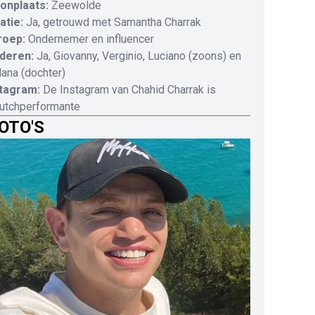
onplaats:
Zeewolde
atie:
Ja, getrouwd met Samantha Charrak
roep:
Ondernemer en influencer
deren:
Ja, Giovanny, Verginio, Luciano (zoons) en
ana (dochter)
stagram:
De Instagram van Chahid Charrak is
utchperformante
OTO'S