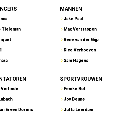
ENCERS
MANNEN
Anna
Jake Paul
e Tieleman
Max Verstappen
Piquet
René van der Gijp
ül
Rico Verhoeven
hara
Sam Hagens
NTATOREN
SPORTVROUWEN
 Verlinde
Femke Bol
Lubach
Joy Beune
an Erven Dorens
Jutta Leerdam