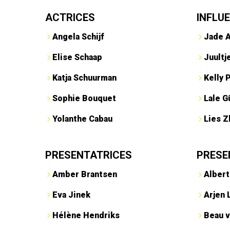
ACTRICES
INFLU
Angela Schijf
Jade 
Elise Schaap
Juultj
Katja Schuurman
Kelly 
Sophie Bouquet
Lale G
Yolanthe Cabau
Lies Z
PRESENTATRICES
PRESE
Amber Brantsen
Albert
Eva Jinek
Arjen 
Hélène Hendriks
Beau v