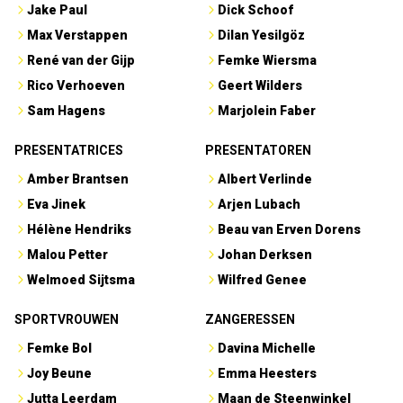
Jake Paul
Dick Schoof
Max Verstappen
Dilan Yesilgöz
René van der Gijp
Femke Wiersma
Rico Verhoeven
Geert Wilders
Sam Hagens
Marjolein Faber
PRESENTATRICES
PRESENTATOREN
Amber Brantsen
Albert Verlinde
Eva Jinek
Arjen Lubach
Hélène Hendriks
Beau van Erven Dorens
Malou Petter
Johan Derksen
Welmoed Sijtsma
Wilfred Genee
SPORTVROUWEN
ZANGERESSEN
Femke Bol
Davina Michelle
Joy Beune
Emma Heesters
Jutta Leerdam
Maan de Steenwinkel