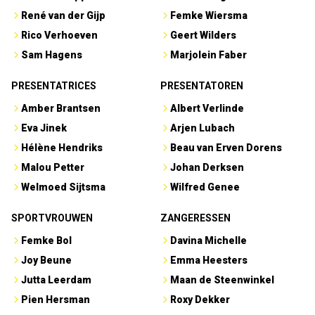
René van der Gijp
Femke Wiersma
Rico Verhoeven
Geert Wilders
Sam Hagens
Marjolein Faber
PRESENTATRICES
PRESENTATOREN
Amber Brantsen
Albert Verlinde
Eva Jinek
Arjen Lubach
Hélène Hendriks
Beau van Erven Dorens
Malou Petter
Johan Derksen
Welmoed Sijtsma
Wilfred Genee
SPORTVROUWEN
ZANGERESSEN
Femke Bol
Davina Michelle
Joy Beune
Emma Heesters
Jutta Leerdam
Maan de Steenwinkel
Pien Hersman
Roxy Dekker