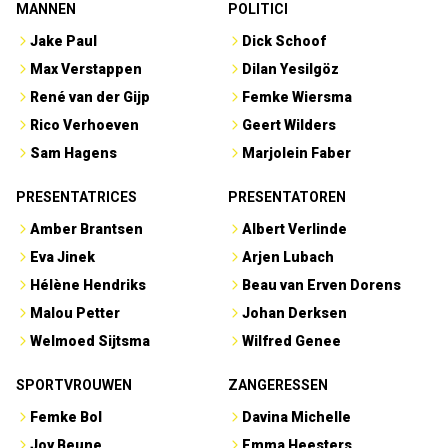
MANNEN
POLITICI
Jake Paul
Dick Schoof
Max Verstappen
Dilan Yesilgöz
René van der Gijp
Femke Wiersma
Rico Verhoeven
Geert Wilders
Sam Hagens
Marjolein Faber
PRESENTATRICES
PRESENTATOREN
Amber Brantsen
Albert Verlinde
Eva Jinek
Arjen Lubach
Hélène Hendriks
Beau van Erven Dorens
Malou Petter
Johan Derksen
Welmoed Sijtsma
Wilfred Genee
SPORTVROUWEN
ZANGERESSEN
Femke Bol
Davina Michelle
Joy Beune
Emma Heesters