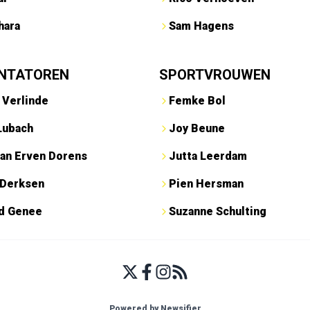
hara
Sam Hagens
NTATOREN
SPORTVROUWEN
 Verlinde
Femke Bol
Lubach
Joy Beune
an Erven Dorens
Jutta Leerdam
 Derksen
Pien Hersman
ed Genee
Suzanne Schulting
Powered by Newsifier