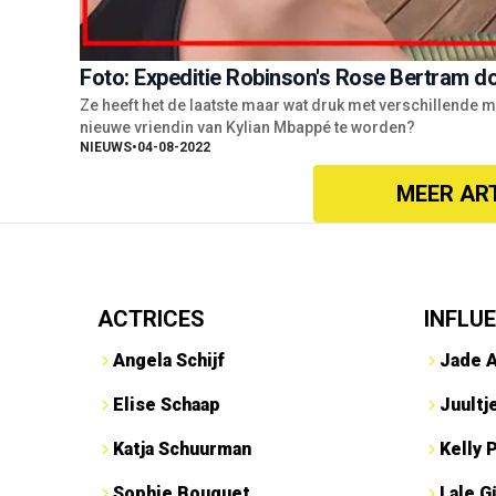
Foto: Expeditie Robinson's Rose Bertram do
Ze heeft het de laatste maar wat druk met verschillend
nieuwe vriendin van Kylian Mbappé te worden?
NIEUWS
•
04-08-2022
MEER AR
ACTRICES
INFLU
Angela Schijf
Jade 
Elise Schaap
Juultj
Katja Schuurman
Kelly 
Sophie Bouquet
Lale G