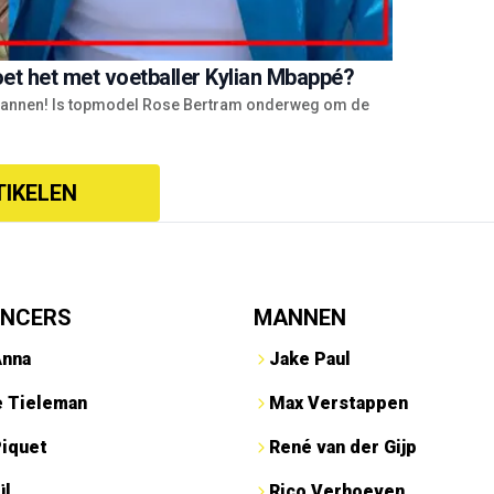
et het met voetballer Kylian Mbappé?
e mannen! Is topmodel Rose Bertram onderweg om de
TIKELEN
ENCERS
MANNEN
Anna
Jake Paul
e Tieleman
Max Verstappen
Piquet
René van der Gijp
ül
Rico Verhoeven