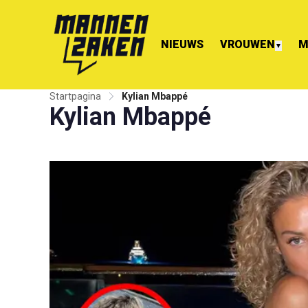
NIEUWS
VROUWEN
M
▼
Startpagina
Kylian Mbappé
Kylian Mbappé