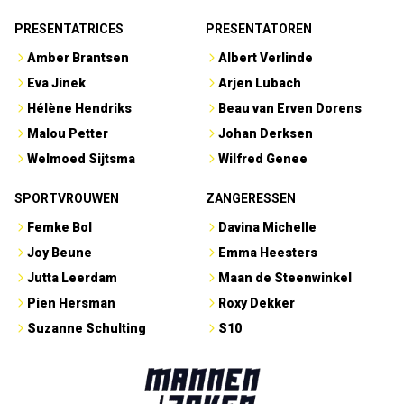
PRESENTATRICES
PRESENTATOREN
Amber Brantsen
Albert Verlinde
Eva Jinek
Arjen Lubach
Hélène Hendriks
Beau van Erven Dorens
Malou Petter
Johan Derksen
Welmoed Sijtsma
Wilfred Genee
SPORTVROUWEN
ZANGERESSEN
Femke Bol
Davina Michelle
Joy Beune
Emma Heesters
Jutta Leerdam
Maan de Steenwinkel
Pien Hersman
Roxy Dekker
Suzanne Schulting
S10