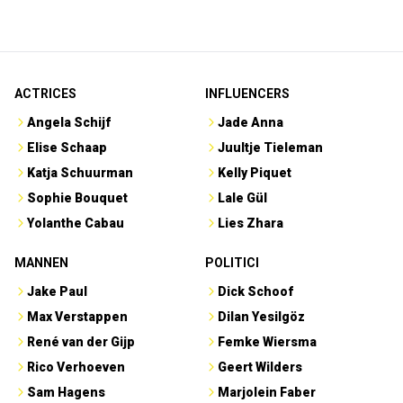
ACTRICES
INFLUENCERS
Angela Schijf
Jade Anna
Elise Schaap
Juultje Tieleman
Katja Schuurman
Kelly Piquet
Sophie Bouquet
Lale Gül
Yolanthe Cabau
Lies Zhara
MANNEN
POLITICI
Jake Paul
Dick Schoof
Max Verstappen
Dilan Yesilgöz
René van der Gijp
Femke Wiersma
Rico Verhoeven
Geert Wilders
Sam Hagens
Marjolein Faber