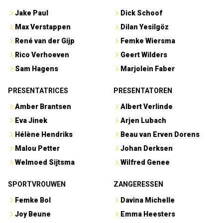
Jake Paul
Dick Schoof
Max Verstappen
Dilan Yesilgöz
René van der Gijp
Femke Wiersma
Rico Verhoeven
Geert Wilders
Sam Hagens
Marjolein Faber
PRESENTATRICES
PRESENTATOREN
Amber Brantsen
Albert Verlinde
Eva Jinek
Arjen Lubach
Hélène Hendriks
Beau van Erven Dorens
Malou Petter
Johan Derksen
Welmoed Sijtsma
Wilfred Genee
SPORTVROUWEN
ZANGERESSEN
Femke Bol
Davina Michelle
Joy Beune
Emma Heesters