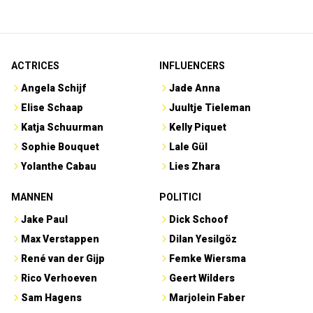
ACTRICES
INFLUENCERS
Angela Schijf
Jade Anna
Elise Schaap
Juultje Tieleman
Katja Schuurman
Kelly Piquet
Sophie Bouquet
Lale Gül
Yolanthe Cabau
Lies Zhara
MANNEN
POLITICI
Jake Paul
Dick Schoof
Max Verstappen
Dilan Yesilgöz
René van der Gijp
Femke Wiersma
Rico Verhoeven
Geert Wilders
Sam Hagens
Marjolein Faber