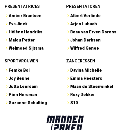
PRESENTATRICES
PRESENTATOREN
Amber Brantsen
Albert Verlinde
Eva Jinek
Arjen Lubach
Hélène Hendriks
Beau van Erven Dorens
Malou Petter
Johan Derksen
Welmoed Sijtsma
Wilfred Genee
SPORTVROUWEN
ZANGERESSEN
Femke Bol
Davina Michelle
Joy Beune
Emma Heesters
Jutta Leerdam
Maan de Steenwinkel
Pien Hersman
Roxy Dekker
Suzanne Schulting
S10