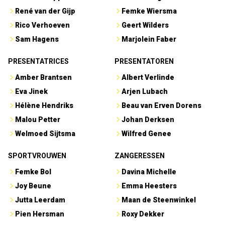
René van der Gijp
Femke Wiersma
Rico Verhoeven
Geert Wilders
Sam Hagens
Marjolein Faber
PRESENTATRICES
PRESENTATOREN
Amber Brantsen
Albert Verlinde
Eva Jinek
Arjen Lubach
Hélène Hendriks
Beau van Erven Dorens
Malou Petter
Johan Derksen
Welmoed Sijtsma
Wilfred Genee
SPORTVROUWEN
ZANGERESSEN
Femke Bol
Davina Michelle
Joy Beune
Emma Heesters
Jutta Leerdam
Maan de Steenwinkel
Pien Hersman
Roxy Dekker