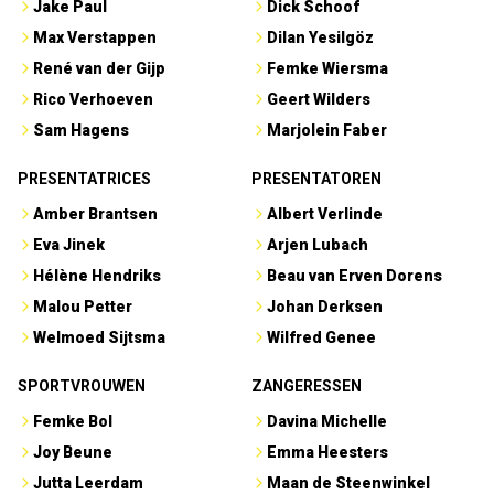
Jake Paul
Dick Schoof
Max Verstappen
Dilan Yesilgöz
René van der Gijp
Femke Wiersma
Rico Verhoeven
Geert Wilders
Sam Hagens
Marjolein Faber
PRESENTATRICES
PRESENTATOREN
Amber Brantsen
Albert Verlinde
Eva Jinek
Arjen Lubach
Hélène Hendriks
Beau van Erven Dorens
Malou Petter
Johan Derksen
Welmoed Sijtsma
Wilfred Genee
SPORTVROUWEN
ZANGERESSEN
Femke Bol
Davina Michelle
Joy Beune
Emma Heesters
Jutta Leerdam
Maan de Steenwinkel