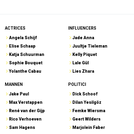
ACTRICES
INFLUENCERS
Angela Schijf
Jade Anna
Elise Schaap
Juultje Tieleman
Katja Schuurman
Kelly Piquet
Sophie Bouquet
Lale Gül
Yolanthe Cabau
Lies Zhara
MANNEN
POLITICI
Jake Paul
Dick Schoof
Max Verstappen
Dilan Yesilgöz
René van der Gijp
Femke Wiersma
Rico Verhoeven
Geert Wilders
Sam Hagens
Marjolein Faber