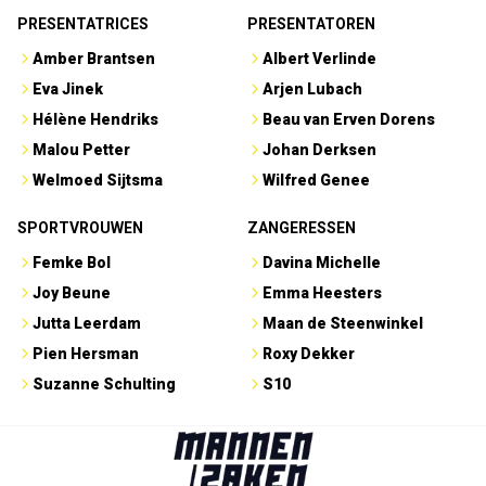
PRESENTATRICES
PRESENTATOREN
Amber Brantsen
Albert Verlinde
Eva Jinek
Arjen Lubach
Hélène Hendriks
Beau van Erven Dorens
Malou Petter
Johan Derksen
Welmoed Sijtsma
Wilfred Genee
SPORTVROUWEN
ZANGERESSEN
Femke Bol
Davina Michelle
Joy Beune
Emma Heesters
Jutta Leerdam
Maan de Steenwinkel
Pien Hersman
Roxy Dekker
Suzanne Schulting
S10