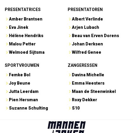
PRESENTATRICES
PRESENTATOREN
Amber Brantsen
Albert Verlinde
Eva Jinek
Arjen Lubach
Hélène Hendriks
Beau van Erven Dorens
Malou Petter
Johan Derksen
Welmoed Sijtsma
Wilfred Genee
SPORTVROUWEN
ZANGERESSEN
Femke Bol
Davina Michelle
Joy Beune
Emma Heesters
Jutta Leerdam
Maan de Steenwinkel
Pien Hersman
Roxy Dekker
Suzanne Schulting
S10