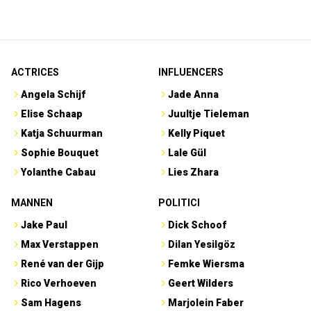
ACTRICES
INFLUENCERS
Angela Schijf
Jade Anna
Elise Schaap
Juultje Tieleman
Katja Schuurman
Kelly Piquet
Sophie Bouquet
Lale Gül
Yolanthe Cabau
Lies Zhara
MANNEN
POLITICI
Jake Paul
Dick Schoof
Max Verstappen
Dilan Yesilgöz
René van der Gijp
Femke Wiersma
Rico Verhoeven
Geert Wilders
Sam Hagens
Marjolein Faber