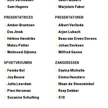
Rico Verhoeven
Geert Wilders
Sam Hagens
Marjolein Faber
PRESENTATRICES
PRESENTATOREN
Amber Brantsen
Albert Verlinde
Eva Jinek
Arjen Lubach
Hélène Hendriks
Beau van Erven Dorens
Malou Petter
Johan Derksen
Welmoed Sijtsma
Wilfred Genee
SPORTVROUWEN
ZANGERESSEN
Femke Bol
Davina Michelle
Joy Beune
Emma Heesters
Jutta Leerdam
Maan de Steenwinkel
Pien Hersman
Roxy Dekker
Suzanne Schulting
S10