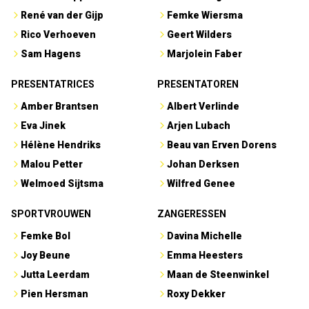
René van der Gijp
Femke Wiersma
Rico Verhoeven
Geert Wilders
Sam Hagens
Marjolein Faber
PRESENTATRICES
PRESENTATOREN
Amber Brantsen
Albert Verlinde
Eva Jinek
Arjen Lubach
Hélène Hendriks
Beau van Erven Dorens
Malou Petter
Johan Derksen
Welmoed Sijtsma
Wilfred Genee
SPORTVROUWEN
ZANGERESSEN
Femke Bol
Davina Michelle
Joy Beune
Emma Heesters
Jutta Leerdam
Maan de Steenwinkel
Pien Hersman
Roxy Dekker