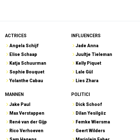
ACTRICES
INFLUENCERS
Angela Schijf
Jade Anna
Elise Schaap
Juultje Tieleman
Katja Schuurman
Kelly Piquet
Sophie Bouquet
Lale Gül
Yolanthe Cabau
Lies Zhara
MANNEN
POLITICI
Jake Paul
Dick Schoof
Max Verstappen
Dilan Yesilgöz
René van der Gijp
Femke Wiersma
Rico Verhoeven
Geert Wilders
Sam Hagens
Marjolein Faber