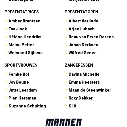
PRESENTATRICES
PRESENTATOREN
Amber Brantsen
Albert Verlinde
Eva Jinek
Arjen Lubach
Hélène Hendriks
Beau van Erven Dorens
Malou Petter
Johan Derksen
Welmoed Sijtsma
Wilfred Genee
SPORTVROUWEN
ZANGERESSEN
Femke Bol
Davina Michelle
Joy Beune
Emma Heesters
Jutta Leerdam
Maan de Steenwinkel
Pien Hersman
Roxy Dekker
Suzanne Schulting
S10