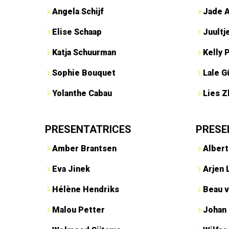
Angela Schijf
Jade 
Elise Schaap
Juultj
Katja Schuurman
Kelly 
Sophie Bouquet
Lale G
Yolanthe Cabau
Lies Z
PRESENTATRICES
PRESE
Amber Brantsen
Albert
Eva Jinek
Arjen 
Hélène Hendriks
Beau v
Malou Petter
Johan