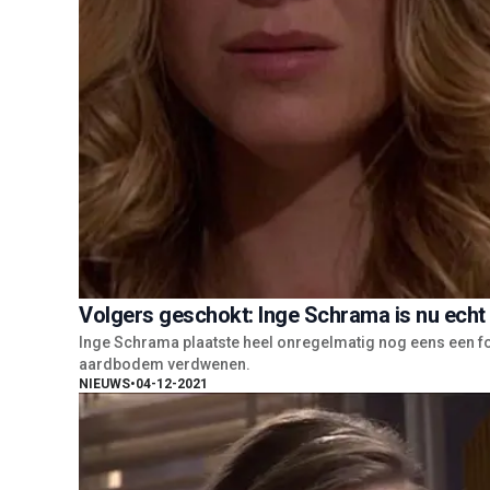
Volgers geschokt: Inge Schrama is nu ec
Inge Schrama plaatste heel onregelmatig nog eens een foto
aardbodem verdwenen.
NIEUWS
•
04-12-2021