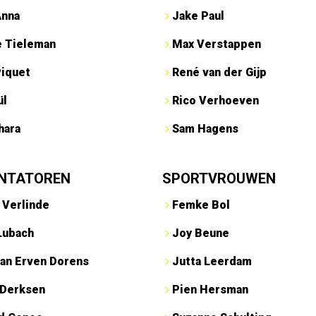
Anna
Jake Paul
e Tieleman
Max Verstappen
Piquet
René van der Gijp
ül
Rico Verhoeven
hara
Sam Hagens
NTATOREN
SPORTVROUWEN
 Verlinde
Femke Bol
Lubach
Joy Beune
an Erven Dorens
Jutta Leerdam
 Derksen
Pien Hersman