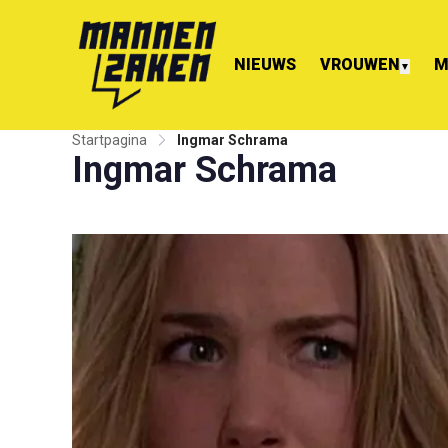
NIEUWS
VROUWEN
M
▼
Startpagina
Ingmar Schrama
Ingmar Schrama