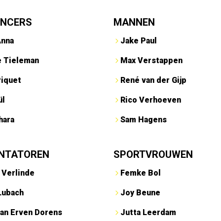
ENCERS
MANNEN
Anna
Jake Paul
e Tieleman
Max Verstappen
Piquet
René van der Gijp
ül
Rico Verhoeven
hara
Sam Hagens
NTATOREN
SPORTVROUWEN
 Verlinde
Femke Bol
Lubach
Joy Beune
an Erven Dorens
Jutta Leerdam