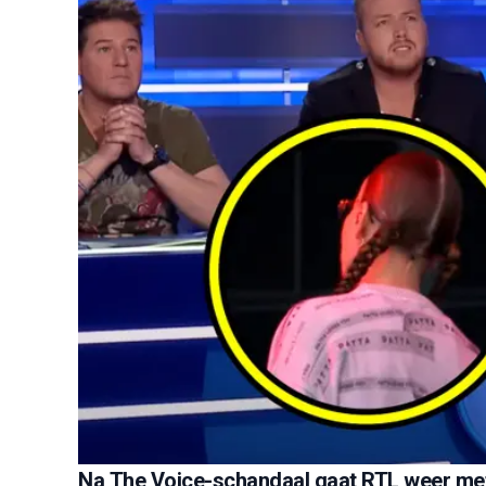
Na The Voice-schandaal gaat RTL weer met I