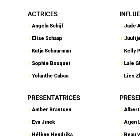
ACTRICES
INFLU
Angela Schijf
Jade 
Elise Schaap
Juultj
Katja Schuurman
Kelly 
Sophie Bouquet
Lale G
Yolanthe Cabau
Lies Z
PRESENTATRICES
PRESE
Amber Brantsen
Albert
Eva Jinek
Arjen 
Hélène Hendriks
Beau v